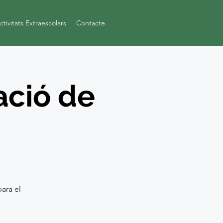
ctivitats Extraescolars
Contacte
ació de
ara el