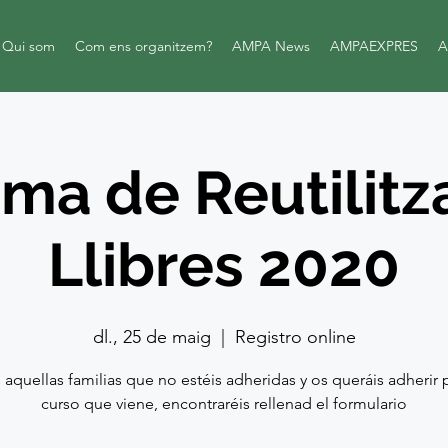
Qui som
Com ens organitzem?
AMPA News
AMPAEXPRES
A
ma de Reutilitz
Llibres 2020
dl., 25 de maig
  |  
Registro online
 aquellas familias que no estéis adheridas y os queráis adherir p
curso que viene, encontraréis rellenad el formulario