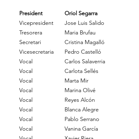
President
Oriol Segarra
Vicepresident
Jose Luis Salido
Tresorera
Maria Brufau
Secretari
Cristina Magalló
Vicesecretaria
Pedro Castelló
Vocal
Carlos Salaverria
Vocal
Carlota Sellés
Vocal
Marta Mir
Vocal
Marina Olivé
Vocal
Reyes Alcón
Vocal
Blanca Alegre
Vocal
Pablo Serrano
Vocal
Vanina García
Vocal
Xavier Riera