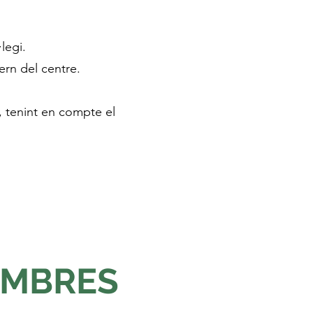
legi.
ern del centre.
s, tenint en compte el
EMBRES