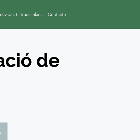
ctivitats Extraescolars
Contacte
ació de
s