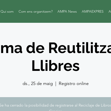
Qui som
Com ens organitzem?
AMPA News
AMPAEXPRES
A
ma de Reutilitz
Llibres
ds., 25 de maig
  |  
Registro online
Se ha cerrado la posibilidad de registrarse al Reciclaje de Libro